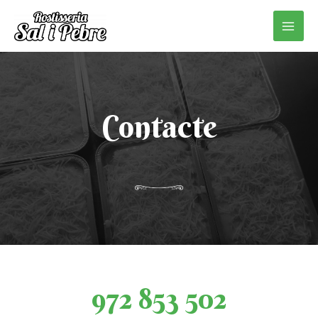
Vés
Main
al
Men
contingut
Contacte
972 853 502